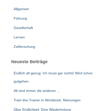
n
n
Allgemein
a
c
Führung
h
Gesellschaft
:
Lernen
Zeitforschung
Neueste Beiträge
Endlich alt genug. Ich muss gar nichts! Wird schon
gutgehen.
Alt sind immer die anderen …
Train-the-Trainer:in-Workbook: Meinungen
Über Endlichkeit. Eine Wiederholung.