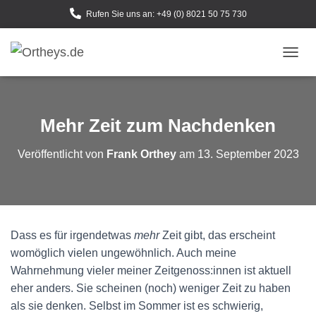
Rufen Sie uns an: +49 (0) 8021 50 75 730
N
A
V
I
G
Mehr Zeit zum Nachdenken
A
T
Veröffentlicht von
Frank Orthey
am
13. September 2023
I
O
N
U
M
S
Dass es für irgendetwas
mehr
Zeit gibt, das erscheint
C
H
womöglich vielen ungewöhnlich. Auch meine
A
Wahrnehmung vieler meiner Zeitgenoss:innen ist aktuell
L
eher anders. Sie scheinen (noch) weniger Zeit zu haben
T
E
als sie denken. Selbst im Sommer ist es schwierig,