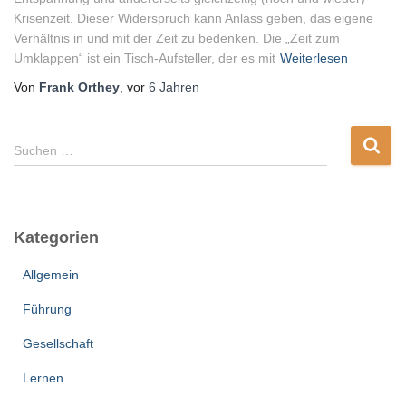
Krisenzeit. Dieser Widerspruch kann Anlass geben, das eigene
Verhältnis in und mit der Zeit zu bedenken. Die „Zeit zum
Umklappen“ ist ein Tisch-Aufsteller, der es mit
Weiterlesen
Von
Frank Orthey
, vor
6 Jahren
S
Suchen …
u
c
h
e
Kategorien
n
n
Allgemein
a
c
Führung
h
:
Gesellschaft
Lernen