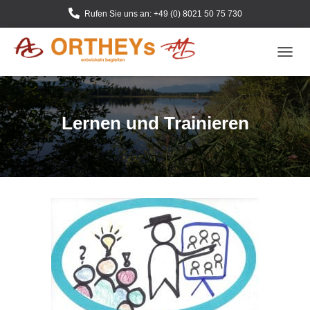
Rufen Sie uns an: +49 (0) 8021 50 75 730
N
A
V
I
G
Lernen und Trainieren
A
T
I
O
N
U
M
S
C
H
A
L
T
E