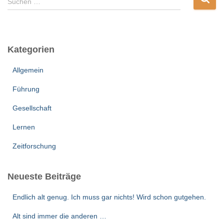
Suchen …
u
c
h
e
Kategorien
n
n
Allgemein
a
c
Führung
h
:
Gesellschaft
Lernen
Zeitforschung
Neueste Beiträge
Endlich alt genug. Ich muss gar nichts! Wird schon gutgehen.
Alt sind immer die anderen …