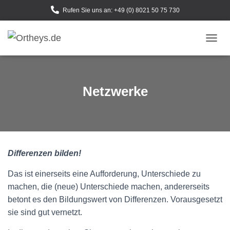
Rufen Sie uns an: +49 (0) 8021 50 75 730
N
A
V
I
G
Netzwerke
A
T
I
O
N
U
Differenzen bilden!
M
S
C
Das ist einerseits eine Aufforderung, Unterschiede zu
H
machen, die (neue) Unterschiede machen, andererseits
A
betont es den Bildungswert von Differenzen. Vorausgesetzt
L
sie sind gut vernetzt.
T
E