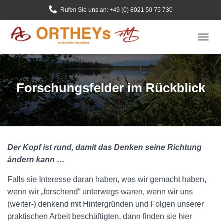
Rufen Sie uns an: +49 (0) 8021 50 75 730
N
A
V
I
G
Forschungsfelder im Rückblick
A
T
I
O
N
U
Der Kopf ist rund, damit das Denken seine Richtung
M
S
ändern kann …
C
H
Falls sie Interesse daran haben, was wir gemacht haben,
A
wenn wir „forschend“ unterwegs waren, wenn wir uns
L
(weiter-) denkend mit Hintergründen und Folgen unserer
T
E
praktischen Arbeit beschäftigten, dann finden sie hier