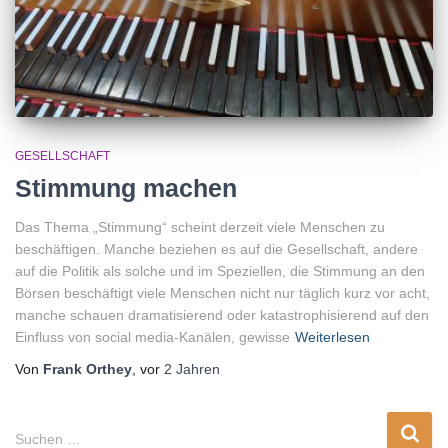
GESELLSCHAFT
Stimmung machen
Das Thema „Stimmung“ scheint derzeit viele Menschen zu
beschäftigen. Manche beziehen es auf die Gesellschaft, andere
auf die Politik als solche und im Speziellen, die Stimmung an den
Börsen beschäftigt viele Menschen nicht nur täglich kurz vor acht,
manche schauen dramatisierend oder katastrophisierend auf den
Einfluss von social media-Kanälen, gewisse
Weiterlesen
Von
Frank Orthey
, vor
2 Jahren
S
Suchen …