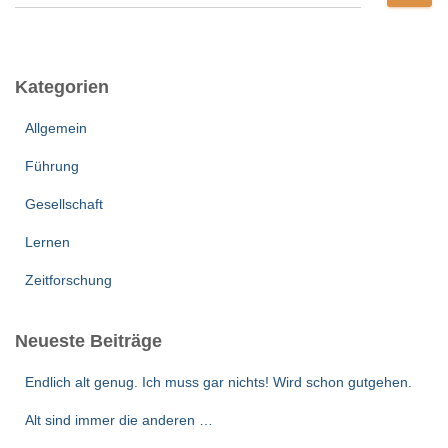
u
c
h
e
Kategorien
n
n
Allgemein
a
c
Führung
h
:
Gesellschaft
Lernen
Zeitforschung
Neueste Beiträge
Endlich alt genug. Ich muss gar nichts! Wird schon gutgehen.
Alt sind immer die anderen …