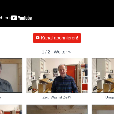
Kanal abonnieren!
Weiter
»
1
/
2
y
Zeit. Was ist Zeit?
Umga