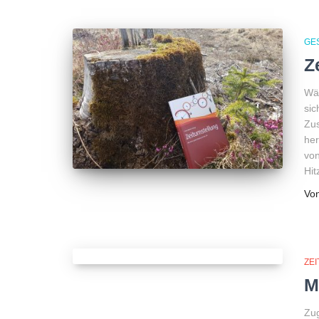
GE
Z
Wäh
sic
Zu
her
von
Hit
Vo
ZE
M
Zug