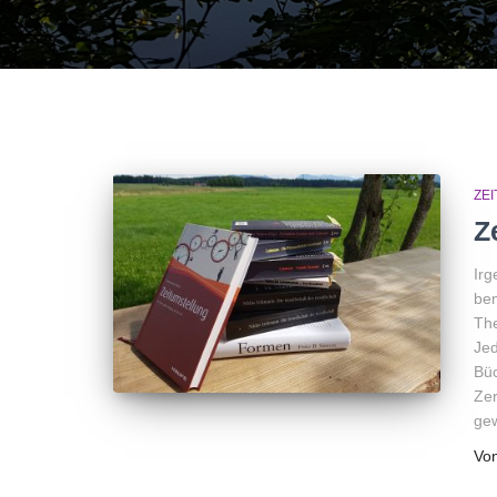
ZE
Z
Irg
bem
The
Jed
Büc
Zer
ge
Vo