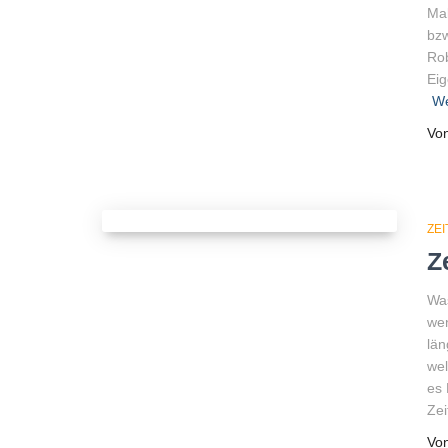
Mal
bzw
Rob
Eig
We
Vo
ZE
Z
Was
wen
län
wel
es 
Zei
Vo