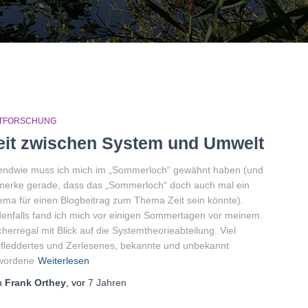
ITFORSCHUNG
eit zwischen System und Umwelt
endwie muss ich mich im „Sommerloch“ gewähnt haben (und
erke gerade, dass das „Sommerloch“ doch auch mal ein
ma für einen Blogbeitrag zum Thema Zeit sein könnte).
enfalls fand ich mich vor einigen Sommertagen vor meinem
herregal mit Blick auf die Systemtheorieabteilung. Viel
fleddertes und Zerlesenes, bekannte und unbekannt
wordene
Weiterlesen
n
Frank Orthey
, vor
7 Jahren