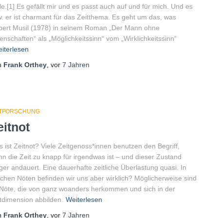
e.[1] Es gefällt mir und es passt auch auf und für mich. Und es
. er ist charmant für das Zeitthema. Es geht um das, was
ert Musil (1978) in seinem Roman „Der Mann ohne
enschaften“ als „Möglichkeitssinn“ vom „Wirklichkeitssinn“
iterlesen
n
Frank Orthey
, vor
7 Jahren
ITFORSCHUNG
eitnot
 ist Zeitnot? Viele Zeitgenoss*innen benutzen den Begriff,
n die Zeit zu knapp für irgendwas ist – und dieser Zustand
ger andauert. Eine dauerhafte zeitliche Überlastung quasi. In
chen Nöten befinden wir uns aber wirklich? Möglicherweise sind
Nöte, die von ganz woanders herkommen und sich in der
tdimension abbilden.
Weiterlesen
n
Frank Orthey
, vor
7 Jahren