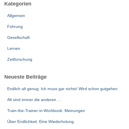
Kategorien
n
n
Allgemein
a
c
Führung
h
:
Gesellschaft
Lernen
Zeitforschung
Neueste Beiträge
Endlich alt genug. Ich muss gar nichts! Wird schon gutgehen.
Alt sind immer die anderen …
Train-the-Trainer:in-Workbook: Meinungen
Über Endlichkeit. Eine Wiederholung.