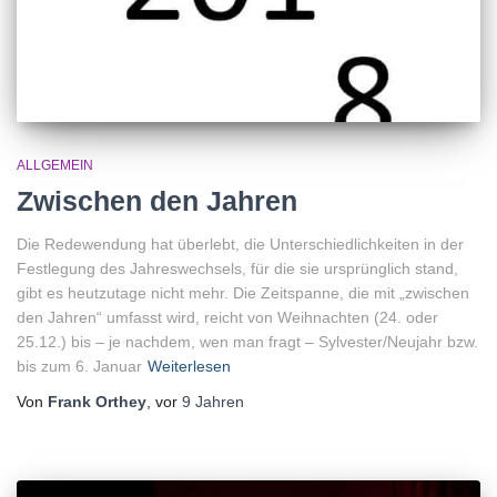
ALLGEMEIN
Zwischen den Jahren
Die Redewendung hat überlebt, die Unterschiedlichkeiten in der
Festlegung des Jahreswechsels, für die sie ursprünglich stand,
gibt es heutzutage nicht mehr. Die Zeitspanne, die mit „zwischen
den Jahren“ umfasst wird, reicht von Weihnachten (24. oder
25.12.) bis – je nachdem, wen man fragt – Sylvester/Neujahr bzw.
bis zum 6. Januar
Weiterlesen
Von
Frank Orthey
, vor
9 Jahren