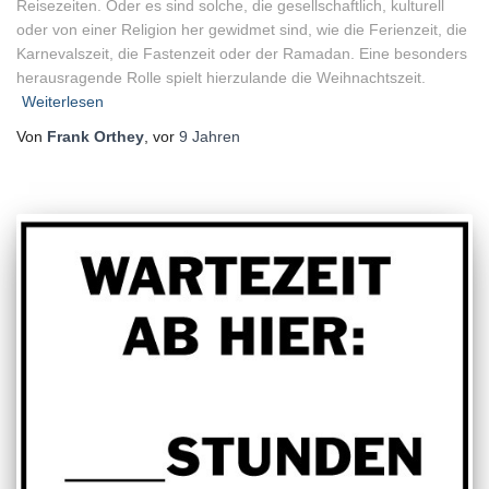
Reisezeiten. Oder es sind solche, die gesellschaftlich, kulturell
oder von einer Religion her gewidmet sind, wie die Ferienzeit, die
Karnevalszeit, die Fastenzeit oder der Ramadan. Eine besonders
herausragende Rolle spielt hierzulande die Weihnachtszeit.
Weiterlesen
Von
Frank Orthey
, vor
9 Jahren