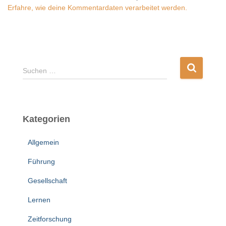
Erfahre, wie deine Kommentardaten verarbeitet werden.
S
Suchen …
u
c
h
e
Kategorien
n
n
Allgemein
a
c
Führung
h
:
Gesellschaft
Lernen
Zeitforschung