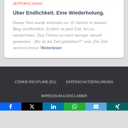
ZEITFORSCHUNG
Über Endlichkeit. Eine Wiederholung.
Dieser Text wurde erstmals vor 10 Jahren in diesem
Blog veröffentlich. Endlich ist jetzt Zeit, ihn zu
wiederholen. Das Thema ist nicht weniger aktuell
geworden. „Wo ist die Zeit geblieben?“ und „Die Zeit
verrinnt immer
Weiterlesen
COOKIE-RICHTLINIE (EU)
DATENSCHUTZERKLÄRUNG
IMPRESSUM & DISCLAIMER
Copyright © Ortheys Beratung und Training. Alle Rechte vorbehalten
2026