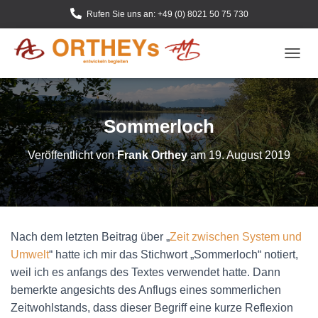
Rufen Sie uns an: +49 (0) 8021 50 75 730
N
A
V
I
G
Sommerloch
A
T
Veröffentlicht von
Frank Orthey
am
19. August 2019
I
O
N
U
M
S
Nach dem letzten Beitrag über „
Zeit zwischen System und
C
H
Umwelt
“ hatte ich mir das Stichwort „Sommerloch“ notiert,
A
weil ich es anfangs des Textes verwendet hatte. Dann
L
bemerkte angesichts des Anflugs eines sommerlichen
T
E
Zeitwohlstands, dass dieser Begriff eine kurze Reflexion