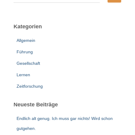
u
c
h
e
Kategorien
n
n
Allgemein
a
c
Führung
h
:
Gesellschaft
Lernen
Zeitforschung
Neueste Beiträge
Endlich alt genug. Ich muss gar nichts! Wird schon
gutgehen.