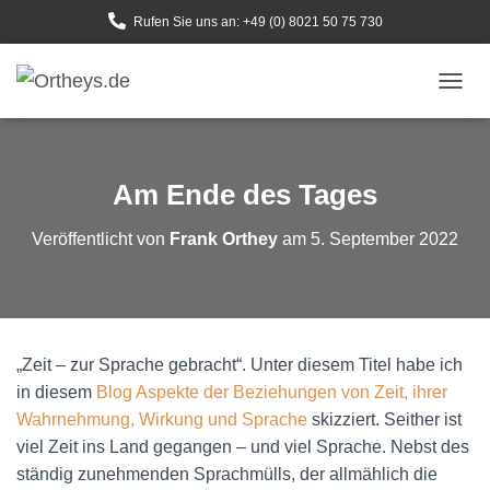
Rufen Sie uns an: +49 (0) 8021 50 75 730
N
A
V
I
G
Am Ende des Tages
A
T
Veröffentlicht von
Frank Orthey
am
5. September 2022
I
O
N
U
M
S
„Zeit – zur Sprache gebracht“. Unter diesem Titel habe ich
C
H
in diesem
Blog Aspekte der Beziehungen von Zeit, ihrer
A
Wahrnehmung, Wirkung und Sprache
skizziert. Seither ist
L
viel Zeit ins Land gegangen – und viel Sprache. Nebst des
T
E
ständig zunehmenden Sprachmülls, der allmählich die