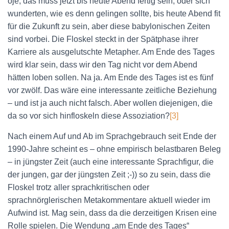
oje, das muss jetzt bis heute Abend fertig sein, oder sich
wunderten, wie es denn gelingen sollte, bis heute Abend fit
für die Zukunft zu sein, aber diese babylonischen Zeiten
sind vorbei. Die Floskel steckt in der Spätphase ihrer
Karriere als ausgelutschte Metapher. Am Ende des Tages
wird klar sein, dass wir den Tag nicht vor dem Abend
hätten loben sollen. Na ja. Am Ende des Tages ist es fünf
vor zwölf. Das wäre eine interessante zeitliche Beziehung
– und ist ja auch nicht falsch. Aber wollen diejenigen, die
da so vor sich hinfloskeln diese Assoziation?
[3]
Nach einem Auf und Ab im Sprachgebrauch seit Ende der
1990-Jahre scheint es – ohne empirisch belastbaren Beleg
– in jüngster Zeit (auch eine interessante Sprachfigur, die
der jungen, gar der jüngsten Zeit ;-)) so zu sein, dass die
Floskel trotz aller sprachkritischen oder
sprachnörglerischen Metakommentare aktuell wieder im
Aufwind ist. Mag sein, dass da die derzeitigen Krisen eine
Rolle spielen. Die Wendung „am Ende des Tages“