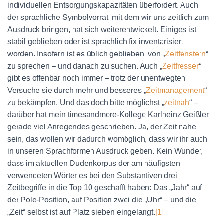
N
individuellen Entsorgungskapazitäten überfordert. Auch
der sprachliche Symbolvorrat, mit dem wir uns zeitlich zum
Ausdruck bringen, hat sich weiterentwickelt. Einiges ist
stabil geblieben oder ist sprachlich fix inventarisiert
worden. Insofern ist es üblich geblieben, von „
Zeitfenstern
“
zu sprechen – und danach zu suchen. Auch „
Zeitfresser
“
gibt es offenbar noch immer – trotz der unentwegten
Versuche sie durch mehr und besseres „
Zeitmanagement
“
zu bekämpfen. Und das doch bitte möglichst „
zeitnah
“ –
darüber hat mein timesandmore-Kollege Karlheinz Geißler
gerade viel Anregendes geschrieben. Ja, der Zeit nahe
sein, das wollen wir dadurch womöglich, dass wir ihr auch
in unseren Sprachformen Ausdruck geben. Kein Wunder,
dass im aktuellen Dudenkorpus der am häufigsten
verwendeten Wörter es bei den Substantiven drei
Zeitbegriffe in die Top 10 geschafft haben: Das „Jahr“ auf
der Pole-Position, auf Position zwei die „Uhr“ – und die
„Zeit“ selbst ist auf Platz sieben eingelangt.
[1]