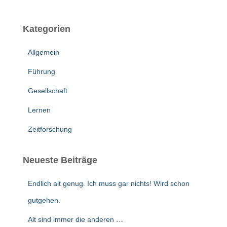
h
e
Kategorien
n
n
Allgemein
a
c
Führung
h
:
Gesellschaft
Lernen
Zeitforschung
Neueste Beiträge
Endlich alt genug. Ich muss gar nichts! Wird schon
gutgehen.
Alt sind immer die anderen …