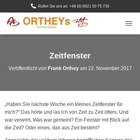
Rufen Sie uns an: +49 (0) 8021 50 75 730
N
A
V
I
G
Zeitfenster
A
T
Veröffentlicht von
Frank Orthey
am
22. November 2017
I
O
N
U
M
S
„Haben Sie nächste Woche ein kleines Zeitfenster für
C
H
mich?“ Das hörte und las ich von Zeit zu Zeit öfters. Und
A
war verwirrt. Was war gemeint? Ein Fenster mit Blick auf
L
die Zeit? Oder eines, das aus Zeit besteht?
T
E