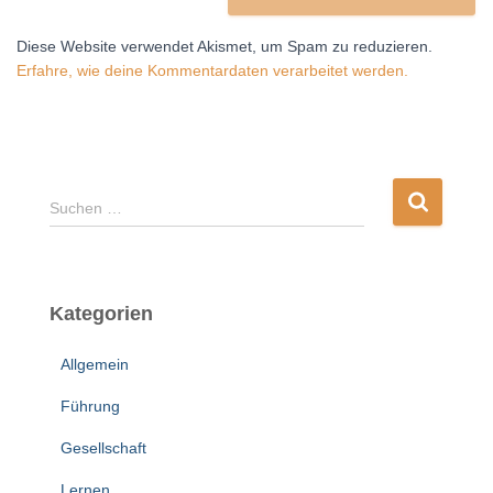
Diese Website verwendet Akismet, um Spam zu reduzieren.
Erfahre, wie deine Kommentardaten verarbeitet werden.
S
Suchen …
u
c
h
e
Kategorien
n
n
Allgemein
a
c
Führung
h
:
Gesellschaft
Lernen