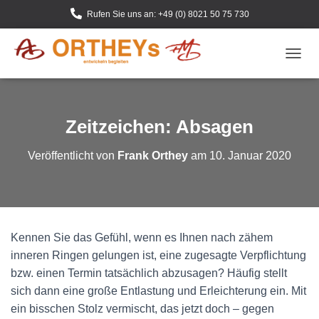
Rufen Sie uns an: +49 (0) 8021 50 75 730
N
A
V
I
G
Zeitzeichen: Absagen
A
T
Veröffentlicht von
Frank Orthey
am
10. Januar 2020
I
O
N
U
M
S
Kennen Sie das Gefühl, wenn es Ihnen nach zähem
C
H
inneren Ringen gelungen ist, eine zugesagte Verpflichtung
A
bzw. einen Termin tatsächlich abzusagen? Häufig stellt
L
sich dann eine große Entlastung und Erleichterung ein. Mit
T
E
ein bisschen Stolz vermischt, das jetzt doch – gegen