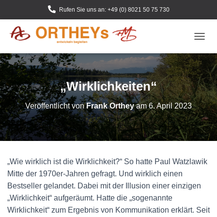
Rufen Sie uns an: +49 (0) 8021 50 75 730
N
A
V
I
G
„Wirklichkeiten“
A
T
Veröffentlicht von
Frank Orthey
am
6. April 2023
I
O
N
U
M
S
„Wie wirklich ist die Wirklichkeit?“ So hatte Paul Watzlawik
C
H
Mitte der 1970er-Jahren gefragt. Und wirklich einen
A
Bestseller gelandet. Dabei mit der Illusion einer einzigen
L
„Wirklichkeit“ aufgeräumt. Hatte die „sogenannte
T
E
Wirklichkeit“ zum Ergebnis von Kommunikation erklärt. Seit