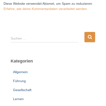
Diese Website verwendet Akismet, um Spam zu reduzieren.
Erfahre, wie deine Kommentardaten verarbeitet werden.
S
Suchen …
u
c
h
e
Kategorien
n
n
Allgemein
a
c
Führung
h
:
Gesellschaft
Lernen