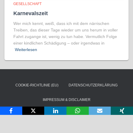
GESELLSCHAFT
Karnevalszeit
Wer mich kennt, weiß, dass ich mit dem närrischen
Treiben, das dieser Tage wieder um uns herum in voller
Fahrt zugange ist, wenig zu tun habe. Vermutlich Folge
einer kindlichen Schädigung – oder irgendwas in
Weiterlesen
COOKIE-RICHTLINIE (EU)
DATENSCHUTZERKLÄRUNG
IMPRESSUM & DISCLAIMER
Copyright © Ortheys Beratung und Training. Alle Rechte vorbehalten
2026