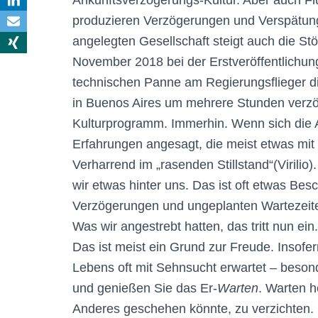
Ankunftsverzögerungs-Kultur. Aber auch Fl
produzieren Verzögerungen und Verspätunge
angelegten Gesellschaft steigt auch die St
November 2018 bei der Erstveröffentlichun
technischen Panne am Regierungsflieger di
in Buenos Aires um mehrere Stunden verzög
Kulturprogramm. Immerhin. Wenn sich die An
Erfahrungen angesagt, die meist etwas mit
Verharrend im „rasenden Stillstand“(Virili
wir etwas hinter uns. Das ist oft etwas Be
Verzögerungen und ungeplanten Wartezeiten
Was wir angestrebt hatten, das tritt nun ei
Das ist meist ein Grund zur Freude. Insofer
Lebens oft mit Sehnsucht erwartet – beson
und genießen Sie das Er-
Warten
. Warten h
Anderes geschehen könnte, zu verzichten. 