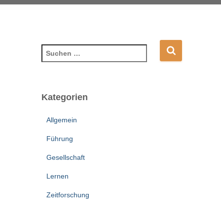
S
u
c
h
e
Kategorien
n
n
Allgemein
a
c
Führung
h
Gesellschaft
:
Lernen
Zeitforschung