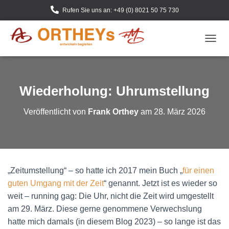
Rufen Sie uns an: +49 (0) 8021 50 75 730
N
A
V
I
G
Wiederholung: Uhrumstellung
A
T
Veröffentlicht von
Frank Orthey
am
28. März 2026
I
O
N
U
M
S
„Zeitumstellung“ – so hatte ich 2017 mein Buch „
für einen
C
H
guten Umgang mit der Zeit
“ genannt. Jetzt ist es wieder so
A
weit – running gag: Die Uhr, nicht die Zeit wird umgestellt
L
am 29. März. Diese gerne genommene Verwechslung
T
E
hatte mich damals (in diesem Blog 2023) – so lange ist das