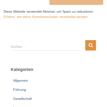
Diese Website verwendet Akismet, um Spam zu reduzieren.
Erfahre, wie deine Kommentardaten verarbeitet werden.
S
Suchen …
u
c
h
e
Kategorien
n
n
Allgemein
a
c
Führung
h
:
Gesellschaft