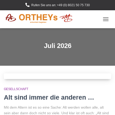
Rufen Sie uns an: +49 (0) 8021 50 75 730
NAVIG
UMSC
Juli 2026
GESELLSCHAFT
Alt sind immer die anderen …
Mit dem Altern ist es so eine Sache: Alt werden wollen alle, alt
sein aber dann doch nicht so viele. Und klar ist oft auch: „Alt sind