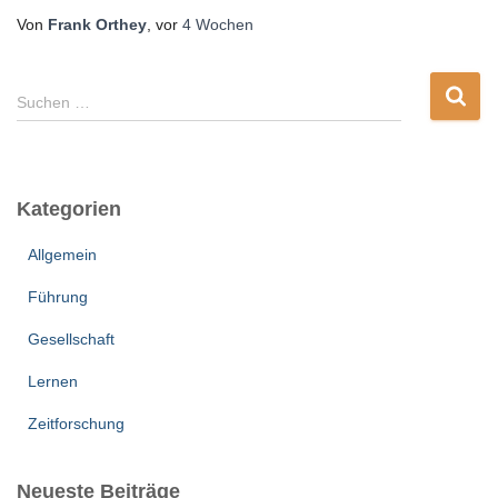
Von
Frank Orthey
, vor
4 Wochen
S
Suchen …
u
c
h
e
Kategorien
n
n
Allgemein
a
c
Führung
h
:
Gesellschaft
Lernen
Zeitforschung
Neueste Beiträge