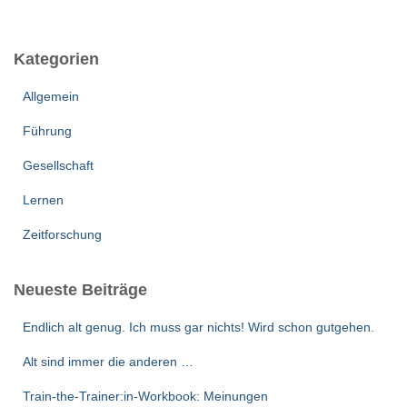
c
h
e
Kategorien
n
n
Allgemein
a
c
Führung
h
:
Gesellschaft
Lernen
Zeitforschung
Neueste Beiträge
Endlich alt genug. Ich muss gar nichts! Wird schon gutgehen.
Alt sind immer die anderen …
Train-the-Trainer:in-Workbook: Meinungen