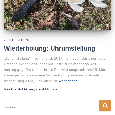
ZEITFORSCHUNG
Wiederholung: Uhrumstellung
„Zeitumstellung“ – so hatte ich 2017 mein Buch „für einen guten
Umgang mit der Zeit“ genannt. Jetzt ist es wieder so weit –
running gag: Die Uhr, nicht die Zeit wird umgestellt am 29. März.
Diese gerne genommene Verwechslung hatte mich damals (in
diesem Blog 2023) – so lange ist
Weiterlesen
Von
Frank Orthey
, vor
4 Monaten
S
Suchen …
u