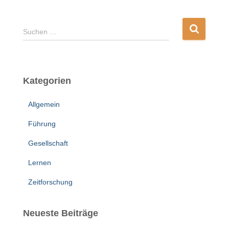
S
Suchen …
u
c
h
e
Kategorien
n
n
Allgemein
a
c
Führung
h
:
Gesellschaft
Lernen
Zeitforschung
Neueste Beiträge