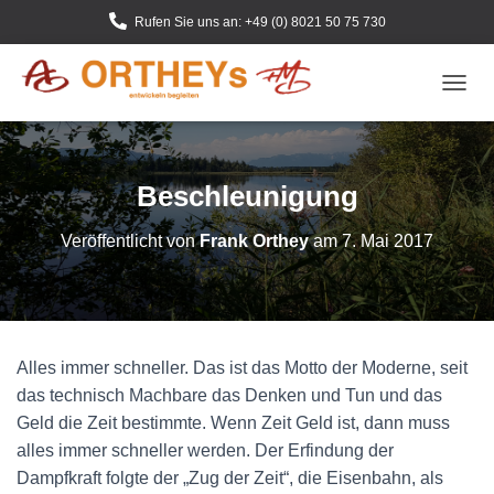
Rufen Sie uns an: +49 (0) 8021 50 75 730
N
A
V
I
G
Beschleunigung
A
T
Veröffentlicht von
Frank Orthey
am
7. Mai 2017
I
O
N
U
M
S
Alles immer schneller. Das ist das Motto der Moderne, seit
C
H
das technisch Machbare das Denken und Tun und das
A
Geld die Zeit bestimmte. Wenn Zeit Geld ist, dann muss
L
alles immer schneller werden. Der Erfindung der
T
E
Dampfkraft folgte der „Zug der Zeit“, die Eisenbahn, als