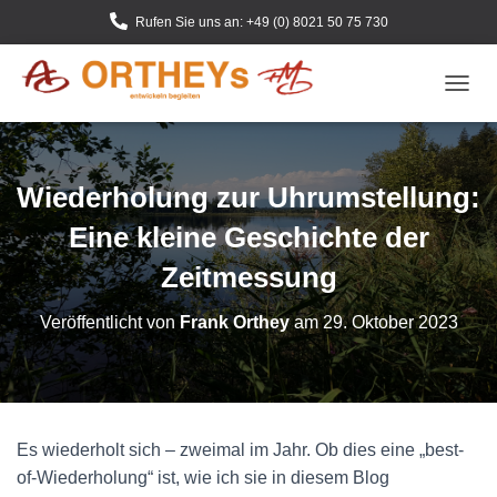
Rufen Sie uns an: +49 (0) 8021 50 75 730
N
A
V
I
G
Wiederholung zur Uhrumstellung:
A
T
Eine kleine Geschichte der
I
O
Zeitmessung
N
U
Veröffentlicht von
Frank Orthey
am
29. Oktober 2023
M
S
C
H
A
L
Es wiederholt sich – zweimal im Jahr. Ob dies eine „best-
T
of-Wiederholung“ ist, wie ich sie in diesem Blog
E