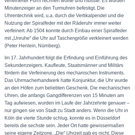
verfeinerter Form rechnen wollte und musste. Es wurden
Minutenzeiger an den Turmuhren befestigt. Die
Uhrentechnik wird, u.a. durch die Vertikalpendel und die
Nutzung der Spiralfeder mit der Räderuhr immer weiter
verfeinert. Ab 1504 konnte durch Einbau einer Spiralfeder
mit „Unruhe“ die Uhr auf Taschengröße verkleinert werden
(Peter Henlein, Nürnberg).
Im 17. Jahrhundert folgt die Erfindung und Einführung des
Sekundenzeigers. Kaufleute, Staatsmänner und Militärs
fördern die Verfeinerung des mechanischen Instruments.
Das Uhrmacherhandwerk hatte Konjunktur, die Uhr wurde
an den Höfen zum beliebten Geschenk. Die mechanischen
Uhren, die anfangs Gangdifferenzen von 15 Minuten am
Tag aufwiesen, wurden im Laufe der Jahrzehnte genauer –
nur gingen sie von Stadt zu Stadt anders. Wenn die Uhr in
Köln die vierte Stunde schlug, konnte es in Düsseldorf
bereits die sechste sein. Jeder Ort hatte gewissermaßen
seine eigene Zeitzone. „Die“ Uhrzeit gab es nicht. Diese