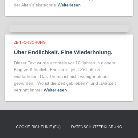
der Alter(n)skategorie
Weiterlesen
ZEITFORSCHUNG
Über Endlichkeit. Eine Wiederholung.
Dieser Text wurde erstmals vor 10 Jahren in diesem
Blog veröffentlich. Endlich ist jetzt Zeit, ihn zu
wiederholen. Das Thema ist nicht weniger aktuell
geworden. „Wo ist die Zeit geblieben?“ und „Die Zeit
verrinnt immer
Weiterlesen
COOKIE-RICHTLINIE (EU)
DATENSCHUTZERKLÄRUNG