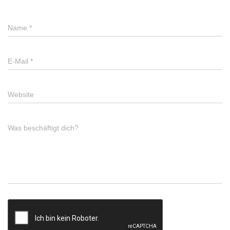
Name
*
E-Mail
*
Website
Was beschäftigt dich?