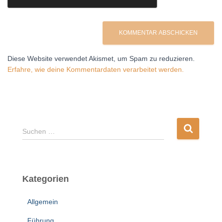
Diese Website verwendet Akismet, um Spam zu reduzieren.
Erfahre, wie deine Kommentardaten verarbeitet werden.
S
Suchen …
u
c
h
e
Kategorien
n
n
Allgemein
a
c
Führung