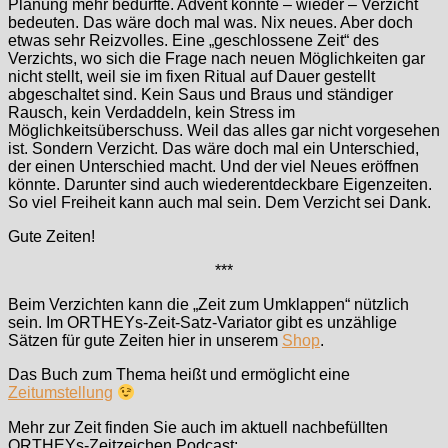
Planung mehr bedürfte. Advent könnte – wieder – Verzicht
bedeuten. Das wäre doch mal was. Nix neues. Aber doch
etwas sehr Reizvolles. Eine „geschlossene Zeit“ des
Verzichts, wo sich die Frage nach neuen Möglichkeiten gar
nicht stellt, weil sie im fixen Ritual auf Dauer gestellt
abgeschaltet sind. Kein Saus und Braus und ständiger
Rausch, kein Verdaddeln, kein Stress im
Möglichkeitsüberschuss. Weil das alles gar nicht vorgesehen
ist. Sondern Verzicht. Das wäre doch mal ein Unterschied,
der einen Unterschied macht. Und der viel Neues eröffnen
könnte. Darunter sind auch wiederentdeckbare Eigenzeiten.
So viel Freiheit kann auch mal sein. Dem Verzicht sei Dank.
Gute Zeiten!
***
Beim Verzichten kann die „Zeit zum Umklappen“ nützlich
sein. Im ORTHEYs-Zeit-Satz-Variator gibt es unzählige
Sätzen für gute Zeiten hier in unserem
Shop
.
Das Buch zum Thema heißt und ermöglicht eine
Zeitumstellung
Mehr zur Zeit finden Sie auch im aktuell nachbefüllten
ORTHEYs-Zeitzeichen Podcast: