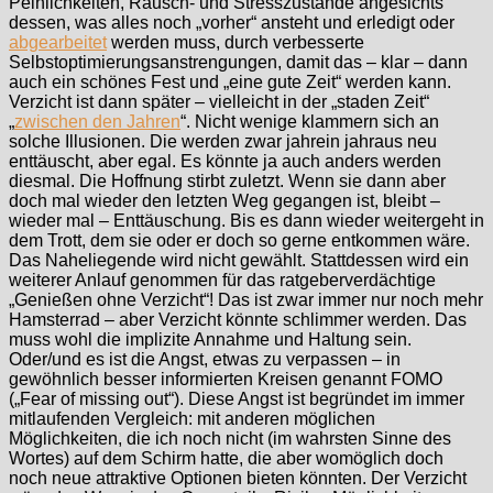
Peinlichkeiten, Rausch- und Stresszustände angesichts
dessen, was alles noch „vorher“ ansteht und erledigt oder
abgearbeitet
werden muss, durch verbesserte
Selbstoptimierungsanstrengungen, damit das – klar – dann
auch ein schönes Fest und „eine gute Zeit“ werden kann.
Verzicht ist dann später – vielleicht in der „staden Zeit“
„
zwischen den Jahren
“. Nicht wenige klammern sich an
solche Illusionen. Die werden zwar jahrein jahraus neu
enttäuscht, aber egal. Es könnte ja auch anders werden
diesmal. Die Hoffnung stirbt zuletzt. Wenn sie dann aber
doch mal wieder den letzten Weg gegangen ist, bleibt –
wieder mal – Enttäuschung. Bis es dann wieder weitergeht in
dem Trott, dem sie oder er doch so gerne entkommen wäre.
Das Naheliegende wird nicht gewählt. Stattdessen wird ein
weiterer Anlauf genommen für das ratgeberverdächtige
„Genießen ohne Verzicht“! Das ist zwar immer nur noch mehr
Hamsterrad – aber Verzicht könnte schlimmer werden. Das
muss wohl die implizite Annahme und Haltung sein.
Oder/und es ist die Angst, etwas zu verpassen – in
gewöhnlich besser informierten Kreisen genannt FOMO
(„Fear of missing out“). Diese Angst ist begründet im immer
mitlaufenden Vergleich: mit anderen möglichen
Möglichkeiten, die ich noch nicht (im wahrsten Sinne des
Wortes) auf dem Schirm hatte, die aber womöglich doch
noch neue attraktive Optionen bieten könnten. Der Verzicht