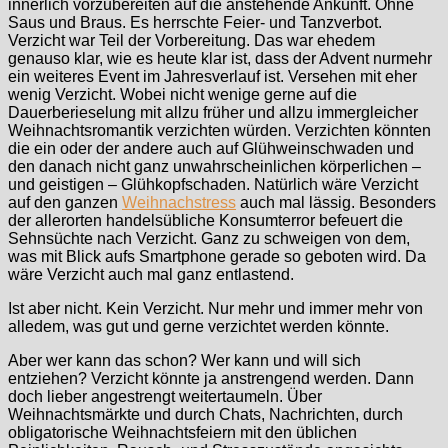
innerlich vorzubereiten auf die anstehende Ankunft. Ohne
Saus und Braus. Es herrschte Feier- und Tanzverbot.
Verzicht war Teil der Vorbereitung. Das war ehedem
genauso klar, wie es heute klar ist, dass der Advent nurmehr
ein weiteres Event im Jahresverlauf ist. Versehen mit eher
wenig Verzicht. Wobei nicht wenige gerne auf die
Dauerberieselung mit allzu früher und allzu immergleicher
Weihnachtsromantik verzichten würden. Verzichten könnten
die ein oder der andere auch auf Glühweinschwaden und
den danach nicht ganz unwahrscheinlichen körperlichen –
und geistigen – Glühkopfschaden. Natürlich wäre Verzicht
auf den ganzen
Weihnachstress
auch mal lässig. Besonders
der allerorten handelsübliche Konsumterror befeuert die
Sehnsüchte nach Verzicht. Ganz zu schweigen von dem,
was mit Blick aufs Smartphone gerade so geboten wird. Da
wäre Verzicht auch mal ganz entlastend.
Ist aber nicht. Kein Verzicht. Nur mehr und immer mehr von
alledem, was gut und gerne verzichtet werden könnte.
Aber wer kann das schon? Wer kann und will sich
entziehen? Verzicht könnte ja anstrengend werden. Dann
doch lieber angestrengt weitertaumeln. Über
Weihnachtsmärkte und durch Chats, Nachrichten, durch
obligatorische Weihnachtsfeiern mit den üblichen