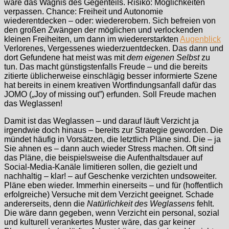
wäre das Wagnis des Gegenteils. Risiko: Möglichkeiten
verpassen. Chance: Freiheit und Autonomie
wiederentdecken – oder: wiedererobern. Sich befreien von
den großen Zwängen der möglichen und verlockenden
kleinen Freiheiten, um dann im wiedererstarkten
Augenblick
Verlorenes, Vergessenes wiederzuentdecken. Das dann und
dort Gefundene hat meist was mit
dem eigenen Selbst
zu
tun. Das macht günstigstenfalls Freude – und die bereits
zitierte üblicherweise einschlägig besser informierte Szene
hat bereits in einem kreativen Wortfindungsanfall dafür das
JOMO („Joy of missing out”) erfunden. Soll Freude machen
das Weglassen!
Damit ist das Weglassen – und darauf läuft Verzicht ja
irgendwie doch hinaus – bereits zur Strategie geworden. Die
mündet häufig in Vorsätzen, die letztlich Pläne sind. Die – ja
Sie ahnen es – dann auch wieder Stress machen. Oft sind
das Pläne, die beispielsweise die Aufenthaltsdauer auf
Social-Media-Kanäle limitieren sollen, die gezielt und
nachhaltig – klar! – auf Geschenke verzichten undsoweiter.
Pläne eben wieder. Immerhin einerseits – und für (hoffentlich
erfolgreiche) Versuche mit dem Verzicht geeignet. Schade
andererseits, denn die
Natürlichkeit des Weglassens
fehlt.
Die wäre dann gegeben, wenn Verzicht ein personal, sozial
und kulturell verankertes Muster wäre, das gar keiner