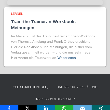
LERNEN
Train-the-Trainer:in-Workbook:
Meinungen
Im Mai 2025 ist das Train-the-Trainer:innen-Workbook
von Theresia Amelang und Frank Orthey erschienen.
Hier die Reaktionen und Meinungen, die bisher vom
Verlag gesammelt wurden – und die uns sehr freuen!
Hier wartet ein Feuerwerk an
Weiterlesen
COOKIE-RICHTLINIE (EU)
DATENSCHUTZERKLÄRUNG
IMPRESSUM & DISCLAIMER