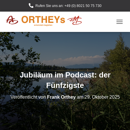
Rufen Sie uns an: +49 (0) 8021 50 75 730
N
A
V
I
G
A
T
I
O
Jubiläum im Podcast: der
N
U
Fünfzigste
M
S
Veröffentlicht von
Frank Orthey
am
29. Oktober 2025
C
H
A
L
T
E