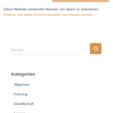
Diese Website verwendet Akismet, um Spam zu reduzieren.
Erfahre, wie deine Kommentardaten verarbeitet werden.
S
Suchen …
u
c
h
e
Kategorien
n
n
Allgemein
a
c
Führung
h
:
Gesellschaft