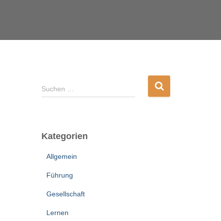
S
Suchen …
u
c
h
e
Kategorien
n
n
Allgemein
a
c
Führung
h
:
Gesellschaft
Lernen