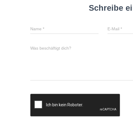
Schreibe e
Name
*
E-Mail
*
Was beschäftigt dich?