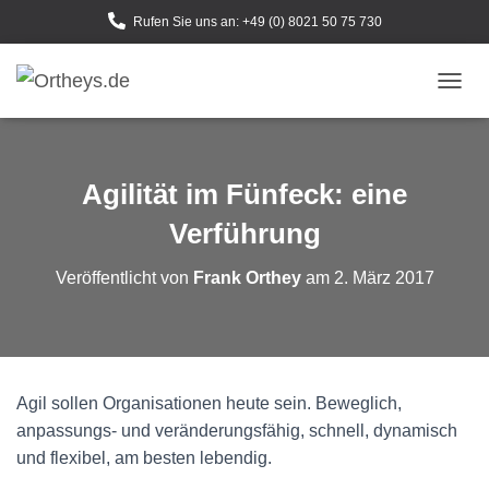
Rufen Sie uns an: +49 (0) 8021 50 75 730
N
A
V
I
G
Agilität im Fünfeck: eine
A
T
Verführung
I
O
Veröffentlicht von
Frank Orthey
am
2. März 2017
N
U
M
S
C
H
Agil sollen Organisationen heute sein. Beweglich,
A
anpassungs- und veränderungsfähig, schnell, dynamisch
L
T
und flexibel, am besten lebendig.
E