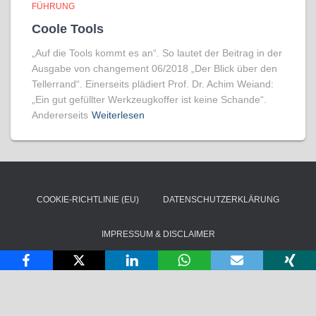
FÜHRUNG
Coole Tools
„Auf die Tools kommt es an“. So lautet der Beitrag in der
Ausgabe von changement 06/2018 „Der Blick über den
Tellerrand“. Einerseits plädiert Prof. Dr. Achim Weiand:
„Ein gut gefüllter Werkzeugkoffer ist keine Schande“.
Andererseits
Weiterlesen
COOKIE-RICHTLINIE (EU)
DATENSCHUTZERKLÄRUNG
IMPRESSUM & DISCLAIMER
Copyright © Ortheys Beratung und Training. Alle Rechte vorbehalten
2026