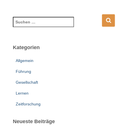
S
u
c
h
e
Kategorien
n
n
Allgemein
a
c
Führung
h
Gesellschaft
:
Lernen
Zeitforschung
Neueste Beiträge